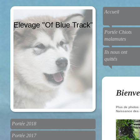
Accueil
Elevage "Of Blue Track"
Portée Chiots
malamutes
Ils nous ont
quittés
Bienve
Plus de photos
Naissance des c
Portée 2018
Portée 2017