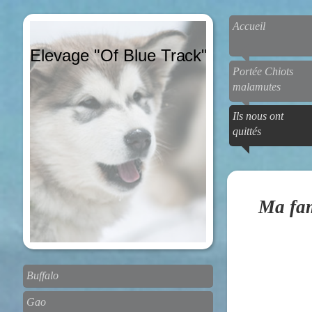
Accueil
Elevage "Of Blue Track"
Portée Chiots
malamutes
Ils nous ont
quittés
Ma fam
Buffalo
Gao